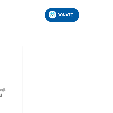
DONATE
aji,
nd