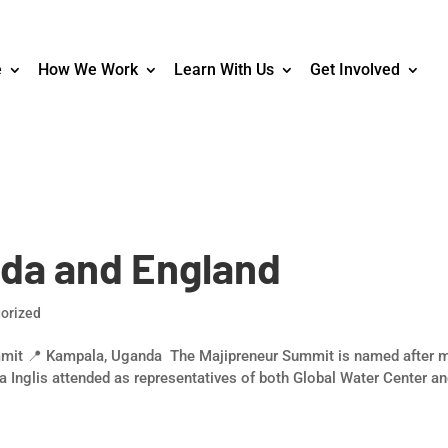
e
How We Work
Learn With Us
Get Involved
da and England
orized
ummit 📍 Kampala, Uganda The Majipreneur Summit is named after m
ea Inglis attended as representatives of both Global Water Center a