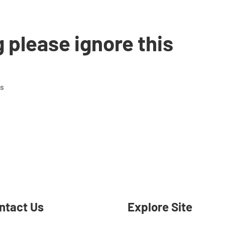
g please ignore this
ns
ntact Us
Explore Site