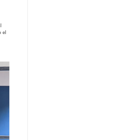
l
 el