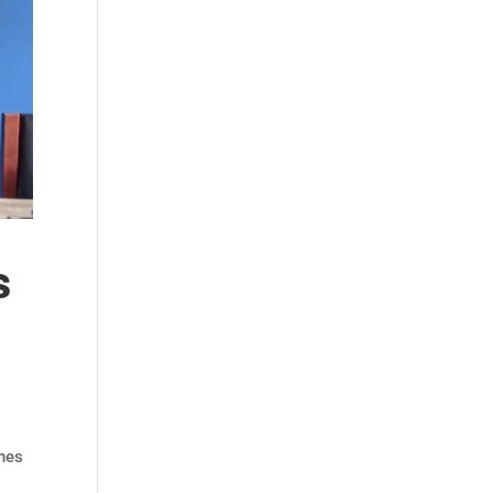
s
ones