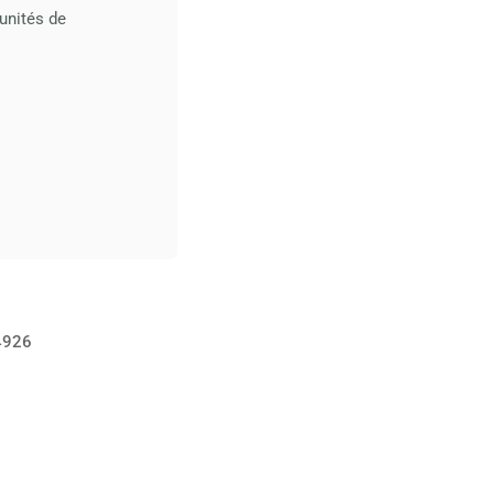
unités de
44926