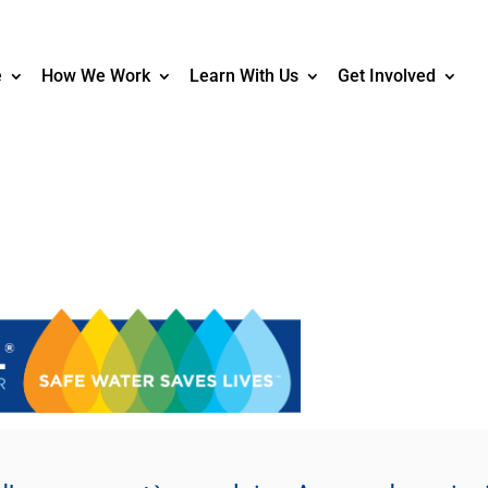
e
How We Work
Learn With Us
Get Involved