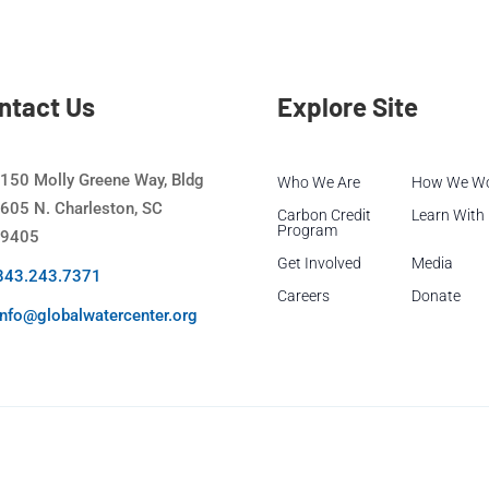
ntact Us
Explore Site
150 Molly Greene Way, Bldg
Who We Are
How We W
605 N. Charleston, SC
Carbon Credit
Learn With
Program
9405
Get Involved
Media
843.243.7371
Careers
Donate
info@globalwatercenter.org